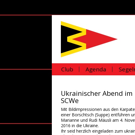
Club
Agenda
Segel
Ukrainischer Abend im
SCWe
Mit Bildimpressionen aus den Karpat
einer Borschtsch (Suppe) entführen u
Marianne und Rudi Mäusli am 4. Nov
2016 in die Ukraine.
Ihr seid herzlich eingeladen zum ukrai