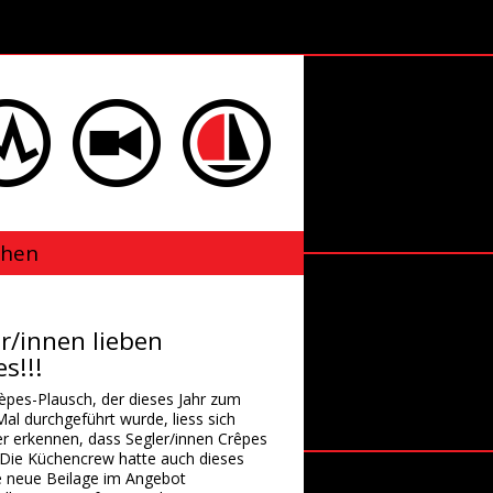
Wind
Webcam
Sailbox
chen
r/innen lieben
s!!!
èpes-Plausch, der dieses Jahr zum
Mal durchgeführt wurde, liess sich
r erkennen, dass Segler/innen Crêpes
Die Küchencrew hatte auch dieses
ne neue Beilage im Angebot