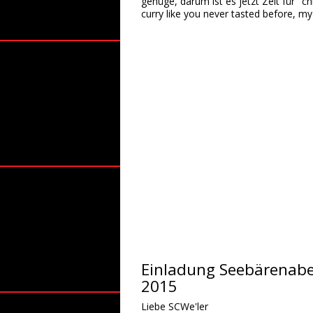
genüge, darum ist es jetzt Zeit für "c
curry like you never tasted before, my 
Einladung Seebärenab
2015
Liebe SCWe'ler