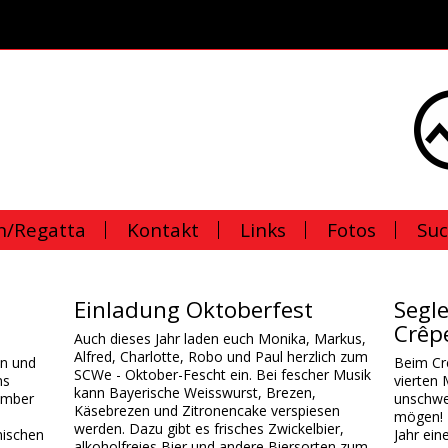
n/Regatta
Kontakt
Links
Fotos
Su
Einladung Oktoberfest
Segle
Crêpe
Auch dieses Jahr laden euch Monika, Markus,
Alfred, Charlotte, Robo und Paul herzlich zum
en und
Beim Cr
SCWe - Oktober-Fescht ein. Bei fescher Musik
ns
vierten 
kann Bayerische Weisswurst, Brezen,
ember
unschwe
Käsebrezen und Zitronencake verspiesen
mögen! 
werden. Dazu gibt es frisches Zwickelbier,
nischen
Jahr ei
alkoholfreies Bier und andere Biersorten zum