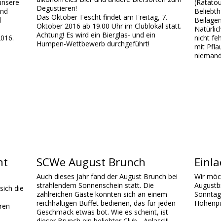
unsere
(Ratatou
Degustieren!
und
Beliebth
Das Oktober-Fescht findet am Freitag, 7.
d
Beilagen
Oktober 2016 ab 19.00 Uhr im Clublokal statt.
Natürlic
Achtung! Es wird ein Bierglas- und ein
016.
nicht fe
Humpen-Wettbewerb durchgeführt!
mit Pfl
niemand
ht
SCWe August Brunch
Einl
Auch dieses Jahr fand der August Brunch bei
Wir möc
strahlendem Sonnenschein statt. Die
Augustb
sich die
zahlreichen Gäste konnten sich an einem
Sonntag,
reichhaltigen Buffet bedienen, das für jeden
Höhenpu
eren
Geschmack etwas bot. Wie es scheint, ist
dieser Brunch ein beliebter Club - Anlass!!!