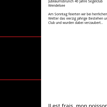
Jubiläumsbrunch 40 Jahre Segelclub
Wendelsee
Am Sonntag feierten wir bei herrliche
Wetter das vierzig jährige Bestehen u
Club und wurden dabei verzaubert...
Il est frais, mon poisson