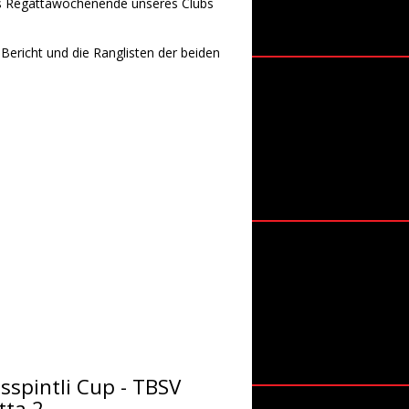
s Regattawochenende unseres Clubs
 Bericht und die Ranglisten der beiden
sspintli Cup - TBSV
tta 2