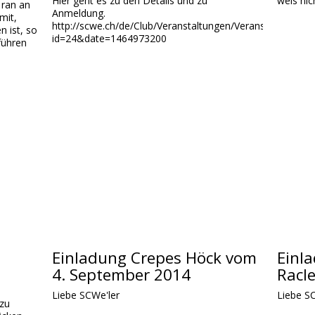
Hier geht es zu den Details und zu
weis nic
ran an
Anmeldung.
mit,
http://scwe.ch/de/Club/Veranstaltungen/Veranstaltungsin
 ist, so
id=24&date=1464973200
führen
Einladung Crepes Höck vom
Einla
4. September 2014
Racle
Liebe SCWe'ler
Liebe S
 zu