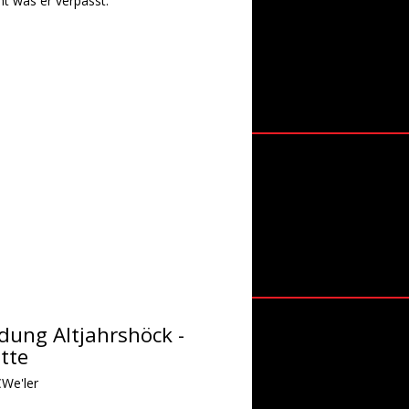
ht was er verpasst.
formationen?
dung Altjahrshöck -
tte
CWe'ler