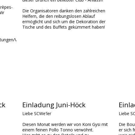
Crèpes-
Die Organisatoren danken den zahlreichen
Wir
Helfern, die den reibungslosen Ablauf
ermöglicht und sich um die Dekoration der
Tische und des Buffets gekümmert haben!
ltungen/Veranstaltungsinformationen?
ck
Einladung Juni-Höck
Einl
Liebe SCWe'ler
Liebe S
Diesen Monat werden wir von Koni Gysi mit
Die Boui
einem feinen Pollo Tonno verwöhnt.
er sich 