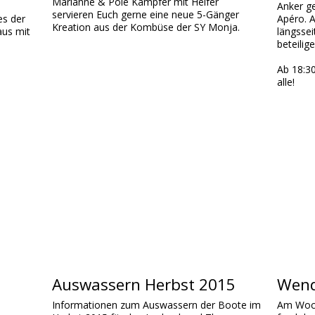
Marianne & Pole Kämpfer mit Helfer
Anker g
servieren Euch gerne eine neue 5-Gänger
es der
Apéro. A
Kreation aus der Kombüse der SY Monja.
aus mit
längsse
beteilige
Ab 18:30
alle!
Auswassern Herbst 2015
Wend
Informationen zum Auswassern der Boote im
Am Woch