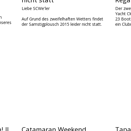
Liebe SCWe'ler
Der zwe
Yacht Cl
m
Auf Grund des zweifelhaften Wetters findet
23 Boot
nseres
der Samstigplousch 2015 leider nicht statt.
ein Club
! Il
Catamaran Weekend
Tapa