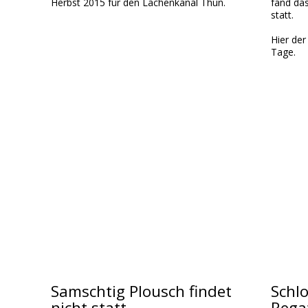
Herbst 2015 für den Lachenkanal Thun.
fand da
statt.
Hier der
Tage.
Samschtig Plousch findet
Schlo
nicht statt
Rega