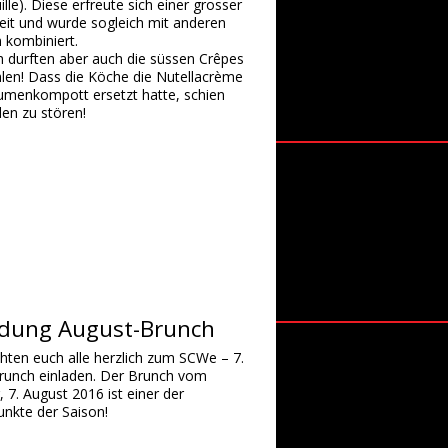
ille). Diese erfreute sich einer grosser
eit und wurde sogleich mit anderen
 kombiniert.
h durften aber auch die süssen Crêpes
hlen! Dass die Köche die Nutellacrème
aumenkompott ersetzt hatte, schien
en zu stören!
adung August-Brunch
hten euch alle herzlich zum SCWe – 7.
runch einladen. Der Brunch vom
 7. August 2016 ist einer der
nkte der Saison!